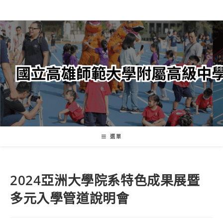
跳
轉
至
主
要
內
容
選單
2024亞洲大學院系特色成果展暨
多元入學管道說明會