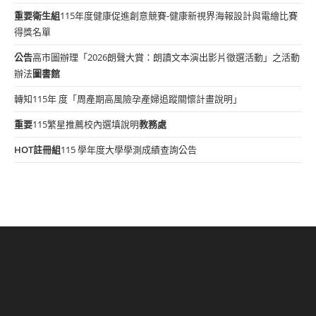
重要
衛生組
115年度健康促進創意競賽-健康新視界海報設計與電繪比賽
得獎名單
公告
高市圖辦理「2026朗聲大賞：朗讀文本演出影片徵選活動」之活動
辦法
圖書館
轉知115年 度「周產期高風險孕產婦追蹤關懷計畫說明」
重要
115繁星推薦校內選填說明
教務處
HOT
註冊組
115 學年度大學學測成績查詢公告