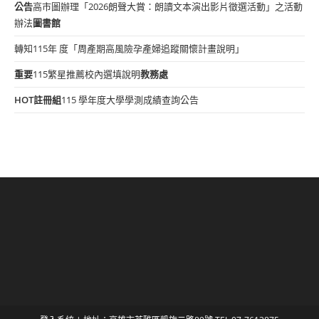
公告
高市圖辦理「2026朗聲大賞：朗讀文本演出影片徵選活動」之活動
辦法
圖書館
轉知115年 度「周產期高風險孕產婦追蹤關懷計畫說明」
重要
115繁星推薦校內選填說明
教務處
HOT
註冊組
115 學年度大學學測成績查詢公告