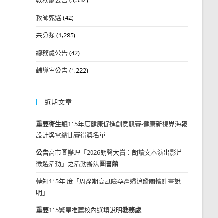
教師甄選
(42)
未分類
(1,285)
總務處公告
(42)
輔導室公告
(1,222)
近期文章
重要
衛生組
115年度健康促進創意競賽-健康新視界海報
設計與電繪比賽得獎名單
公告
高市圖辦理「2026朗聲大賞：朗讀文本演出影片
徵選活動」之活動辦法
圖書館
轉知115年 度「周產期高風險孕產婦追蹤關懷計畫說
明」
重要
115繁星推薦校內選填說明
教務處