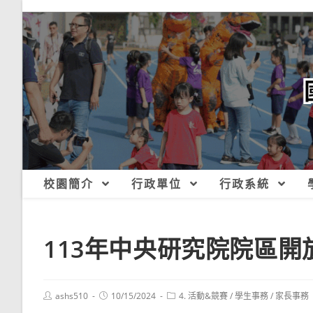
跳
轉
至
主
要
內
容
校園簡介
行政單位
行政系統
113年中央研究院院區開
Post
Post
Post
ashs510
10/15/2024
4. 活動&競賽
/
學生事務
/
家長事務
author:
published:
category: