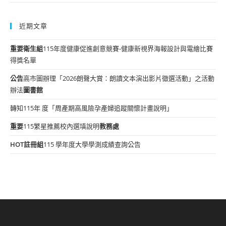
近期文章
重要
衛生組
115年度健康促進創意競賽-健康新視界海報設計與電繪比賽
得獎名單
公告
高市圖辦理「2026朗聲大賞：朗讀文本演出影片徵選活動」之活動
辦法
圖書館
轉知115年 度「周產期高風險孕產婦追蹤關懷計畫說明」
重要
115繁星推薦校內選填說明
教務處
HOT
註冊組
115 學年度大學學測成績查詢公告