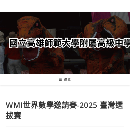
跳
轉
至
主
要
內
容
選單
WMI世界數學邀請賽-2025 臺灣選
拔賽