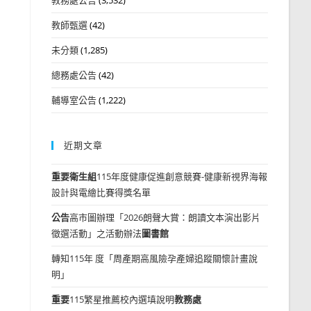
教師甄選
(42)
未分類
(1,285)
總務處公告
(42)
輔導室公告
(1,222)
近期文章
重要
衛生組
115年度健康促進創意競賽-健康新視界海報
設計與電繪比賽得獎名單
公告
高市圖辦理「2026朗聲大賞：朗讀文本演出影片
徵選活動」之活動辦法
圖書館
轉知115年 度「周產期高風險孕產婦追蹤關懷計畫說
明」
重要
115繁星推薦校內選填說明
教務處