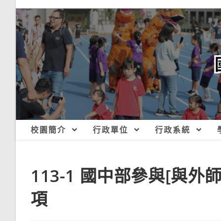
跳
轉
至
主
要
內
容
校園簡介
行政單位
行政系統
113-1 國中部參與[與
項