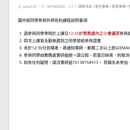
Post
Post
Post
ashs510
10/16/2024
1. 頭條消息
/
學生事務
/
家長事務
/
author:
published:
category:
國中部同學參與外師有約課程說明事項:
請參與同學準時於上課日
12:25
於
教務處內之小會議室
參與
四次上課皆全勤無遲到之同學發給參與證書
未於12:30分到場者，將通知導師，累積二次以上即以EMA
參與同學由教務處實研組統一請公假，若當日缺席，則取消
如有任何疑問，請洽實研組7613875#513。 若報名未