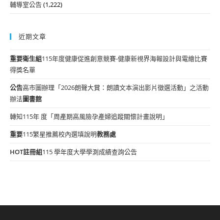
輔導室公告
(1,222)
近期文章
重要
衛生組
115年度健康促進創意競賽-健康新視界海報設計與電繪比賽
得獎名單
公告
高市圖辦理「2026朗聲大賞：朗讀文本演出影片徵選活動」之活動
辦法
圖書館
轉知115年 度「周產期高風險孕產婦追蹤關懷計畫說明」
重要
115繁星推薦校內選填說明
教務處
HOT
註冊組
115 學年度大學學測成績查詢公告