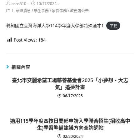
Post
Post
ashs510
10/17/2024
author:
published:
Post
1. 頭條消息
/
學生事務
/
家長事務
/
教務處公告
category:
轉知國立臺灣海洋大學114學年度大學部特殊選才1
下載
Post Views:
184
相關內容
臺北市安麗希望工場慈善基金會2025「小夢想‧大志
氣」追夢計畫
06/17/2025
適用115學年度四技日間部申請入學聯合招生(招收高中
生)學習準備建議方向查詢網站
02/20/2024