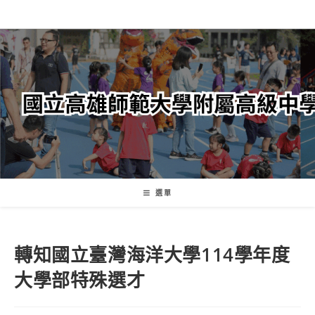
跳
轉
至
主
要
內
容
選單
轉知國立臺灣海洋大學114學年度
大學部特殊選才