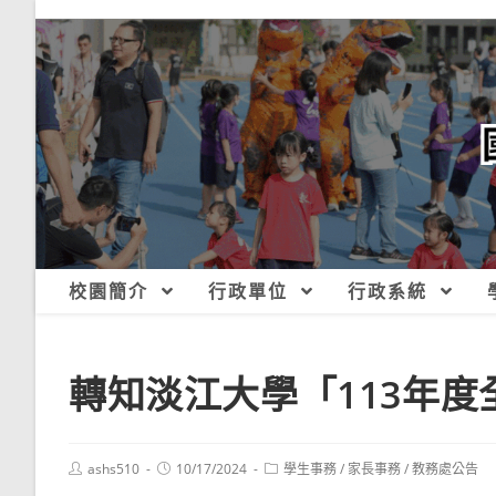
跳
轉
至
主
要
內
容
校園簡介
行政單位
行政系統
轉知淡江大學「113年
Post
Post
Post
ashs510
10/17/2024
學生事務
/
家長事務
/
教務處公告
author:
published:
category: