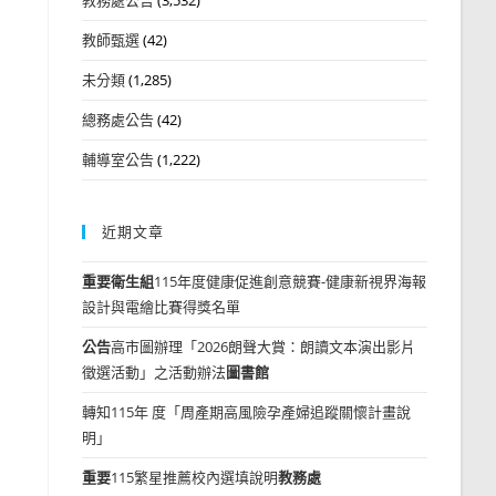
教師甄選
(42)
未分類
(1,285)
總務處公告
(42)
輔導室公告
(1,222)
近期文章
重要
衛生組
115年度健康促進創意競賽-健康新視界海報
設計與電繪比賽得獎名單
公告
高市圖辦理「2026朗聲大賞：朗讀文本演出影片
徵選活動」之活動辦法
圖書館
轉知115年 度「周產期高風險孕產婦追蹤關懷計畫說
明」
重要
115繁星推薦校內選填說明
教務處