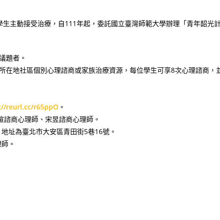
生主動接受治療，自111年起，委託國立臺灣師範大學辦理「青年韶光
議題者。
所在地社區個別心理諮商或家族治療資源，每位學生可享8次心理諮商，
://reurl.cc/r65ppO
。
，張育瑄諮商心理師、宋昱諮商心理師。
，地址為臺北市大安區青田街5巷16號。
理師。