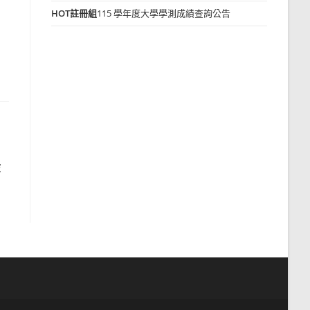
HOT
註冊組
115 學年度大學學測成績查詢公告
等