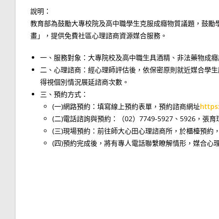
說明：
教育部為鼓勵大專校院及高中職學生克服成癮物質議題，鼓勵學
畫」，提供免費社區心理諮商資源媒合服務。
一、服務對象：大專院校及高中職生具酒精、非法藥物成癮
二、心理諮商：經心理師評估後，依保密原則就近媒合學生
得視個別情況展延諮商次數。
三、預約方式：
(一)網路預約：填寫線上預約表單，預約諮商網址
https
(二)電話諮詢與預約：（02）7749-5927、5926
(三)現場預約：前往師大心田心理諮商所，於櫃檯預約
(四)預約完成後，將有專人電話聯繫瞭解情形，媒合心