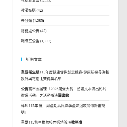
教師甄選
(42)
未分類
(1,285)
總務處公告
(42)
輔導室公告
(1,222)
近期文章
重要
衛生組
115年度健康促進創意競賽-健康新視界海報
設計與電繪比賽得獎名單
公告
高市圖辦理「2026朗聲大賞：朗讀文本演出影片
徵選活動」之活動辦法
圖書館
轉知115年 度「周產期高風險孕產婦追蹤關懷計畫說
明」
重要
115繁星推薦校內選填說明
教務處