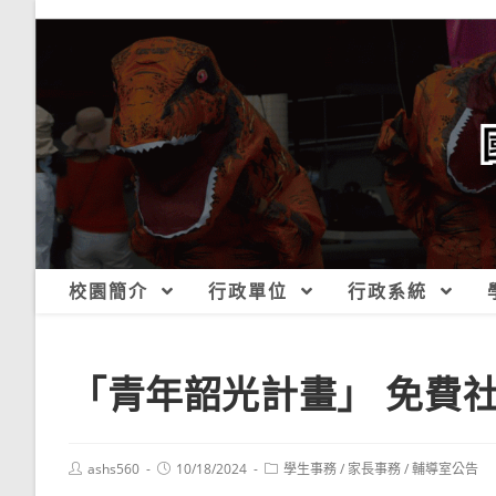
跳
轉
至
主
要
內
容
校園簡介
行政單位
行政系統
「青年韶光計畫」 免費
Post
Post
Post
ashs560
10/18/2024
學生事務
/
家長事務
/
輔導室公告
author:
published:
category: