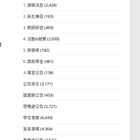
1. 頭條消息
(2,439)
計
2. 新生專區
(163)
3. 教師研習
(493)
4. 活動&競賽
(2,630)
並
5. 榮譽榜
(182)
6. 獎助學金
(481)
人事室公告
(138)
公告來文
(3,171)
圖書館公告
(433)
學務處公告
(2,721)
學生事務
(6,433)
家長事務
(4,564)
教務處公告
(3,532)