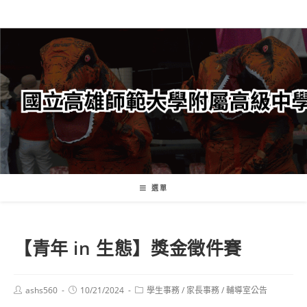
跳
轉
至
主
要
內
容
選單
【青年 in 生態】獎金徵件賽
Post
Post
Post
ashs560
10/21/2024
學生事務
/
家長事務
/
輔導室公告
author:
published:
category: