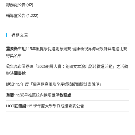
總務處公告
(42)
輔導室公告
(1,222)
近期文章
重要
衛生組
115年度健康促進創意競賽-健康新視界海報設計與電繪比賽
得獎名單
公告
高市圖辦理「2026朗聲大賞：朗讀文本演出影片徵選活動」之活動
辦法
圖書館
轉知115年 度「周產期高風險孕產婦追蹤關懷計畫說明」
重要
115繁星推薦校內選填說明
教務處
HOT
註冊組
115 學年度大學學測成績查詢公告