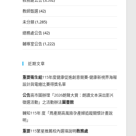
教師甄選
(42)
未分類
(1,285)
總務處公告
(42)
輔導室公告
(1,222)
近期文章
重要
衛生組
115年度健康促進創意競賽-健康新視界海報
設計與電繪比賽得獎名單
公告
高市圖辦理「2026朗聲大賞：朗讀文本演出影片
徵選活動」之活動辦法
圖書館
轉知115年 度「周產期高風險孕產婦追蹤關懷計畫說
明」
重要
115繁星推薦校內選填說明
教務處