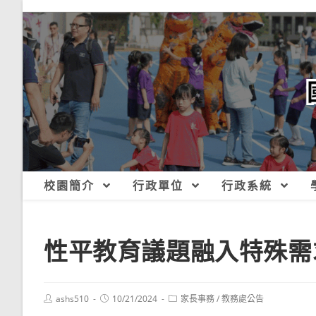
跳
轉
至
主
要
內
容
校園簡介
行政單位
行政系統
性平教育議題融入特殊需
Post
Post
Post
ashs510
10/21/2024
家長事務
/
教務處公告
author:
published:
category: