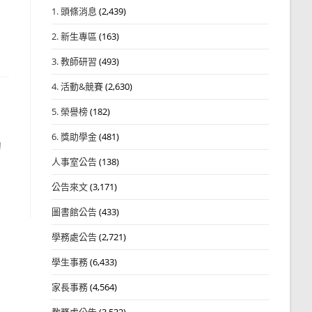
1. 頭條消息
(2,439)
2. 新生專區
(163)
3. 教師研習
(493)
4. 活動&競賽
(2,630)
5. 榮譽榜
(182)
6. 獎助學金
(481)
助
人事室公告
(138)
公告來文
(3,171)
圖書館公告
(433)
學務處公告
(2,721)
學生事務
(6,433)
家長事務
(4,564)
教務處公告
(3,532)