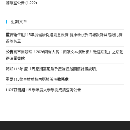
輔導室公告
(1,222)
近期文章
重要
衛生組
115年度健康促進創意競賽-健康新視界海報設計與電繪比賽
得獎名單
公告
高市圖辦理「2026朗聲大賞：朗讀文本演出影片徵選活動」之活動
辦法
圖書館
轉知115年 度「周產期高風險孕產婦追蹤關懷計畫說明」
重要
115繁星推薦校內選填說明
教務處
HOT
註冊組
115 學年度大學學測成績查詢公告