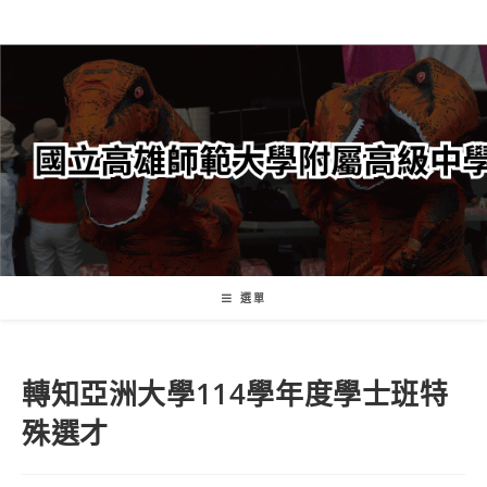
跳
轉
至
主
要
內
容
選單
轉知亞洲大學114學年度學士班特
殊選才