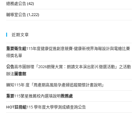
總務處公告
(42)
輔導室公告
(1,222)
近期文章
重要
衛生組
115年度健康促進創意競賽-健康新視界海報設計與電繪比賽
得獎名單
公告
高市圖辦理「2026朗聲大賞：朗讀文本演出影片徵選活動」之活動
辦法
圖書館
轉知115年 度「周產期高風險孕產婦追蹤關懷計畫說明」
重要
115繁星推薦校內選填說明
教務處
HOT
註冊組
115 學年度大學學測成績查詢公告