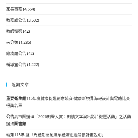
家長事務
(4,564)
教務處公告
(3,532)
教師甄選
(42)
未分類
(1,285)
總務處公告
(42)
輔導室公告
(1,222)
近期文章
重要
衛生組
115年度健康促進創意競賽-健康新視界海報設計與電繪比賽
得獎名單
公告
高市圖辦理「2026朗聲大賞：朗讀文本演出影片徵選活動」之活動
辦法
圖書館
轉知115年 度「周產期高風險孕產婦追蹤關懷計畫說明」