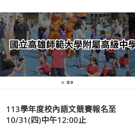
跳
轉
至
主
要
內
容
選單
113學年度校內語文競賽報名至
10/31(四)中午12:00止