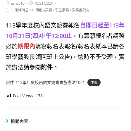
Post
Post
ashs510
10/21/2024
author:
published:
Post
1. 頭條消息
/
4. 活動&競賽
/
學生事務
/
教務處公告
category:
113學年度校內語文競賽報名
自即日起至113年
10月31日(四)中午12:00止
，有意願報名者請務
必於
期限內
填寫報名表報名(報名表紙本已請各
班學藝股長領回班上公告)，逾時不予受理，實
施辦法請參閱
附件
。
附件-113學年度校內語文競賽實施辦法1021
下載
Post Views:
178
相關內容