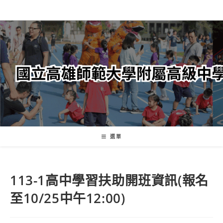
跳
轉
至
主
要
內
容
選單
113-1高中學習扶助開班資訊(報名
至10/25中午12:00)