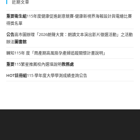
近期文章
重要
衛生組
115年度健康促進創意競賽-健康新視界海報設計與電繪比賽
得獎名單
公告
高市圖辦理「2026朗聲大賞：朗讀文本演出影片徵選活動」之活動
辦法
圖書館
轉知115年 度「周產期高風險孕產婦追蹤關懷計畫說明」
重要
115繁星推薦校內選填說明
教務處
HOT
註冊組
115 學年度大學學測成績查詢公告