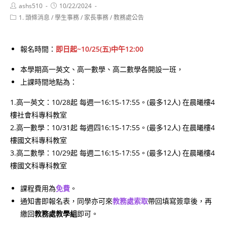
Post
Post
ashs510
10/22/2024
author:
published:
Post
1. 頭條消息
/
學生事務
/
家長事務
/
教務處公告
category:
報名時間：
即日起~10/25(五)中午12:00
本學期高一英文、高一數學、高二數學各開設一班，
上課時間地點為：
1.高一英文：10/28起 每週一16:15-17:55。(最多12人) 在晨曦樓4
樓社會科專科教室
2.高一數學：10/31起 每週四16:15-17:55。(最多12人) 在晨曦樓4
樓國文科專科教室
3.高二數學：10/29起 每週二16:15-17:55。(最多12人) 在晨曦樓4
樓國文科專科教室
課程費用為
免費
。
通知書即報名表，同學亦可來
教務處索取
帶回填寫簽章後，再
繳回
教務處教學組
即可。