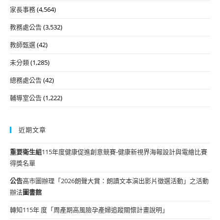
家長事務
(4,564)
教務處公告
(3,532)
教師甄選
(42)
未分類
(1,285)
總務處公告
(42)
輔導室公告
(1,222)
近期文章
重要
衛生組
115年度健康促進創意競賽-健康新視界海報設計與電繪比賽
得獎名單
公告
高市圖辦理「2026朗聲大賞：朗讀文本演出影片徵選活動」之活動
辦法
圖書館
轉知115年 度「周產期高風險孕產婦追蹤關懷計畫說明」