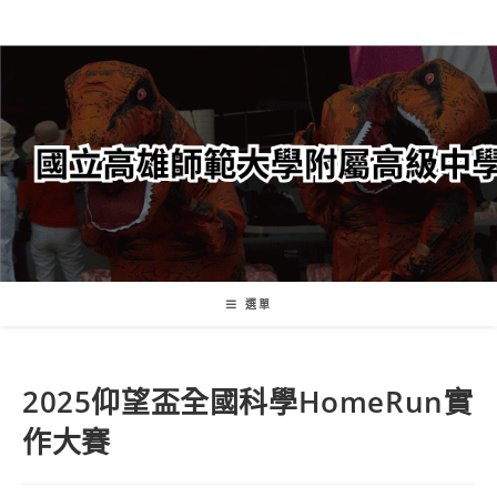
跳
轉
至
主
要
內
容
選單
2025仰望盃全國科學HomeRun實
作大賽