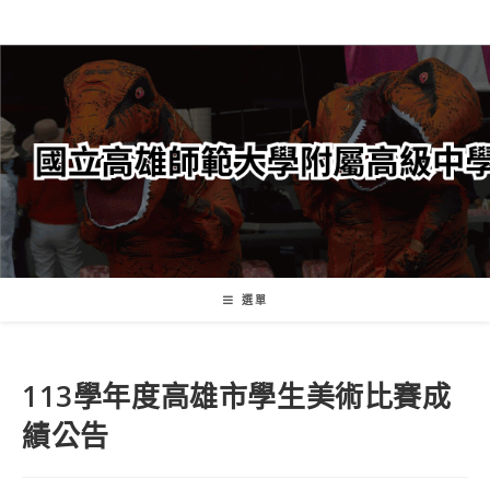
跳
轉
至
主
要
內
容
選單
113學年度高雄市學生美術比賽成
績公告