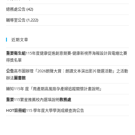
總務處公告
(42)
輔導室公告
(1,222)
近期文章
重要
衛生組
115年度健康促進創意競賽-健康新視界海報設計與電繪比賽
得獎名單
公告
高市圖辦理「2026朗聲大賞：朗讀文本演出影片徵選活動」之活動
辦法
圖書館
轉知115年 度「周產期高風險孕產婦追蹤關懷計畫說明」
重要
115繁星推薦校內選填說明
教務處
HOT
註冊組
115 學年度大學學測成績查詢公告