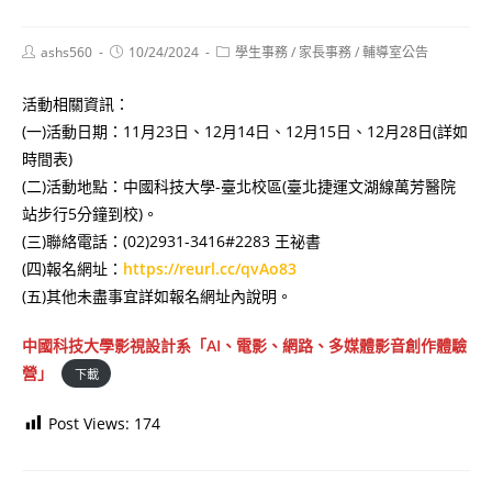
Post
Post
Post
ashs560
10/24/2024
學生事務
/
家長事務
/
輔導室公告
author:
published:
category:
活動相關資訊：
(一)活動日期：11月23日、12月14日、12月15日、12月28日(詳如
時間表)
(二)活動地點：中國科技大學-臺北校區(臺北捷運文湖線萬芳醫院
站步行5分鐘到校)。
(三)聯絡電話：(02)2931-3416#2283 王祕書
(四)報名網址：
https://reurl.cc/qvAo83
(五)其他未盡事宜詳如報名網址內說明。
中國科技大學影視設計系「AI、電影、網路、多媒體影音創作體驗
營」
下載
Post Views:
174