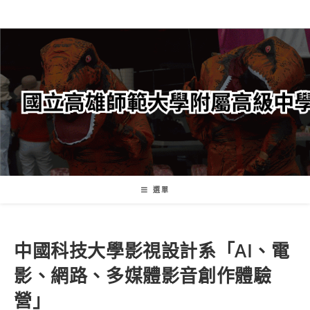
跳
轉
至
主
要
內
容
選單
中國科技大學影視設計系「AI、電
影、網路、多媒體影音創作體驗
營」