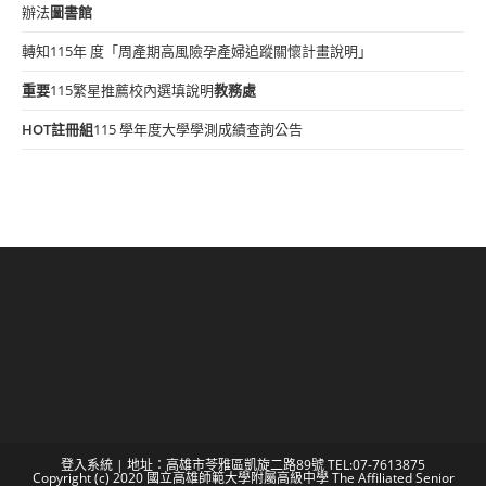
辦法
圖書館
轉知115年 度「周產期高風險孕產婦追蹤關懷計畫說明」
重要
115繁星推薦校內選填說明
教務處
HOT
註冊組
115 學年度大學學測成績查詢公告
登入系統
| 地址：高雄市苓雅區凱旋二路89號 TEL:07-7613875
Copyright (c) 2020 國立高雄師範大學附屬高級中學 The Affiliated Senior