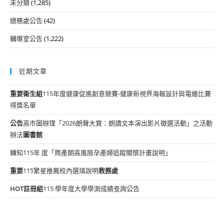
未分類
(1,285)
總務處公告
(42)
輔導室公告
(1,222)
近期文章
重要
衛生組
115年度健康促進創意競賽-健康新視界海報設計與電繪比賽
得獎名單
公告
高市圖辦理「2026朗聲大賞：朗讀文本演出影片徵選活動」之活動
辦法
圖書館
轉知115年 度「周產期高風險孕產婦追蹤關懷計畫說明」
重要
115繁星推薦校內選填說明
教務處
HOT
註冊組
115 學年度大學學測成績查詢公告