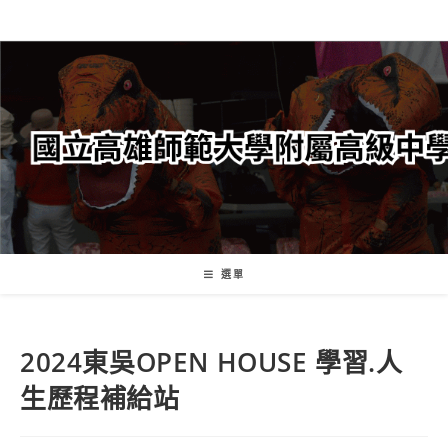
跳
轉
至
主
要
內
容
選單
2024東吳OPEN HOUSE 學習.人
生歷程補給站