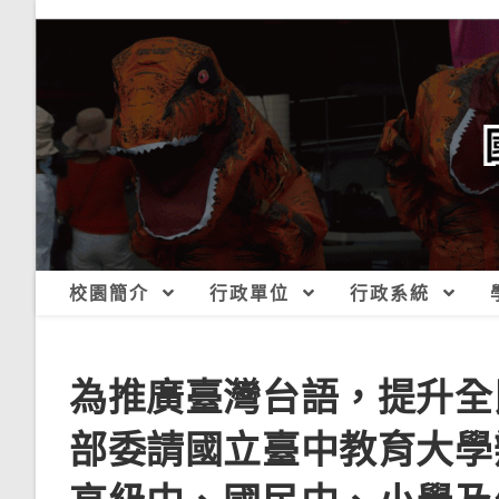
跳
轉
至
主
要
內
容
校園簡介
行政單位
行政系統
為推廣臺灣台語，提升全
部委請國立臺中教育大學