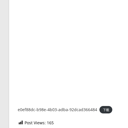
e0ef88dc-b98e-4b03-adba-92dcad366484
下載
Post Views:
165