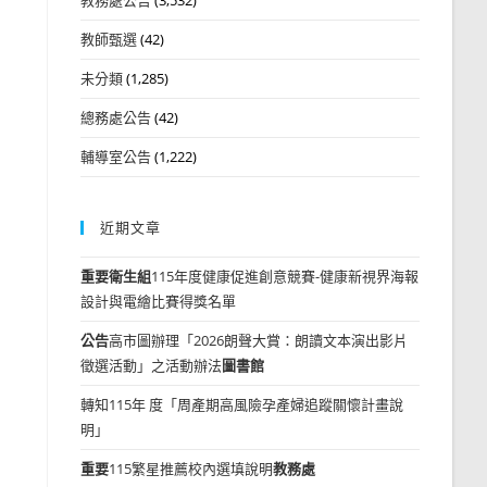
教師甄選
(42)
未分類
(1,285)
總務處公告
(42)
輔導室公告
(1,222)
近期文章
重要
衛生組
115年度健康促進創意競賽-健康新視界海報
設計與電繪比賽得獎名單
公告
高市圖辦理「2026朗聲大賞：朗讀文本演出影片
徵選活動」之活動辦法
圖書館
轉知115年 度「周產期高風險孕產婦追蹤關懷計畫說
明」
重要
115繁星推薦校內選填說明
教務處