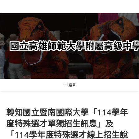
跳
轉
至
主
要
內
容
選單
轉知國立暨南國際大學「114學年
度特殊選才單獨招生訊息」及
「114學年度特殊選才線上招生說