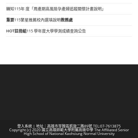
轉知115年 度「周產期高風險孕產婦追蹤關懷計畫說明」
重要
115繁星推薦校內選填說明
教務處
HOT
註冊組
115 學年度大學學測成績查詢公告
登入系統
| 地址：高雄市苓雅區凱旋二路89號 TEL:07-7613875
Copyright (c) 2020 國立高雄師範大學附屬高級中學 The Affiliated Senior
High School of National Kaohsiung Normal University