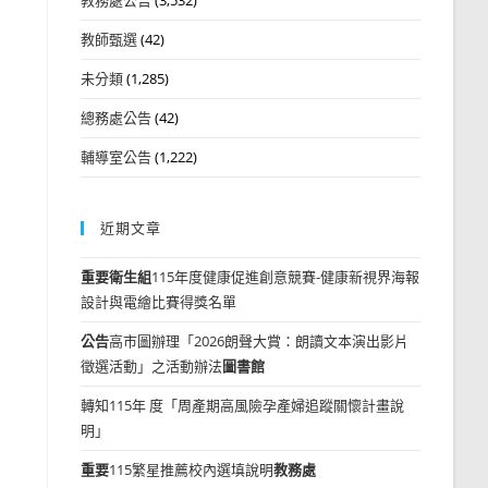
教師甄選
(42)
未分類
(1,285)
總務處公告
(42)
輔導室公告
(1,222)
近期文章
重要
衛生組
115年度健康促進創意競賽-健康新視界海報
設計與電繪比賽得獎名單
公告
高市圖辦理「2026朗聲大賞：朗讀文本演出影片
徵選活動」之活動辦法
圖書館
轉知115年 度「周產期高風險孕產婦追蹤關懷計畫說
明」
重要
115繁星推薦校內選填說明
教務處