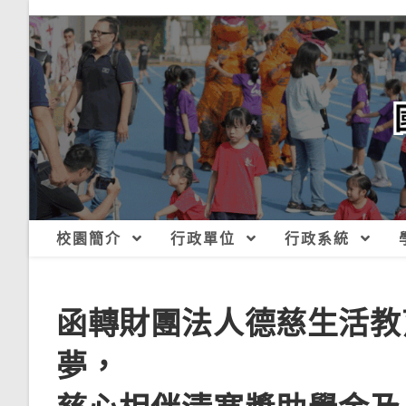
跳
轉
至
主
要
內
容
校園簡介
行政單位
行政系統
函轉財團法人德慈生活教
夢，