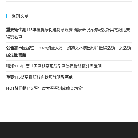
近期文章
重要
衛生組
115年度健康促進創意競賽-健康新視界海報設計與電繪比賽
得獎名單
公告
高市圖辦理「2026朗聲大賞：朗讀文本演出影片徵選活動」之活動
辦法
圖書館
轉知115年 度「周產期高風險孕產婦追蹤關懷計畫說明」
重要
115繁星推薦校內選填說明
教務處
HOT
註冊組
115 學年度大學學測成績查詢公告