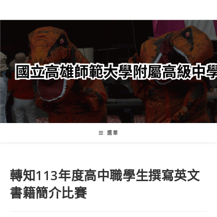
跳
轉
至
主
要
內
容
選單
轉知113年度高中職學生撰寫英文
書籍簡介比賽