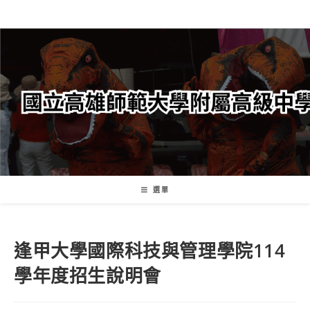
跳
轉
至
主
要
內
容
選單
逢甲大學國際科技與管理學院114
學年度招生說明會