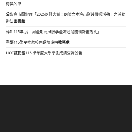
得獎名單
公告
高市圖辦理「2026朗聲大賞：朗讀文本演出影片徵選活動」之活動
辦法
圖書館
轉知115年 度「周產期高風險孕產婦追蹤關懷計畫說明」
重要
115繁星推薦校內選填說明
教務處
HOT
註冊組
115 學年度大學學測成績查詢公告