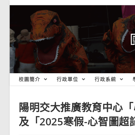
跳
轉
至
主
要
內
容
校園簡介
行政單位
行政系統
陽明交大推廣教育中心「
及「2025寒假-心智圖