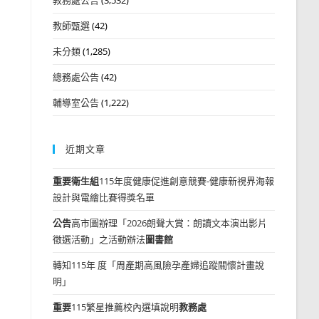
教師甄選
(42)
未分類
(1,285)
總務處公告
(42)
輔導室公告
(1,222)
近期文章
重要
衛生組
115年度健康促進創意競賽-健康新視界海報
設計與電繪比賽得獎名單
公告
高市圖辦理「2026朗聲大賞：朗讀文本演出影片
徵選活動」之活動辦法
圖書館
轉知115年 度「周產期高風險孕產婦追蹤關懷計畫說
明」
重要
115繁星推薦校內選填說明
教務處