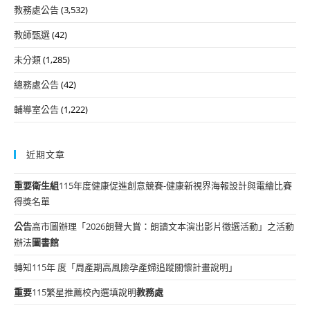
教務處公告
(3,532)
教師甄選
(42)
未分類
(1,285)
總務處公告
(42)
輔導室公告
(1,222)
近期文章
重要
衛生組
115年度健康促進創意競賽-健康新視界海報設計與電繪比賽
得獎名單
公告
高市圖辦理「2026朗聲大賞：朗讀文本演出影片徵選活動」之活動
辦法
圖書館
轉知115年 度「周產期高風險孕產婦追蹤關懷計畫說明」
重要
115繁星推薦校內選填說明
教務處