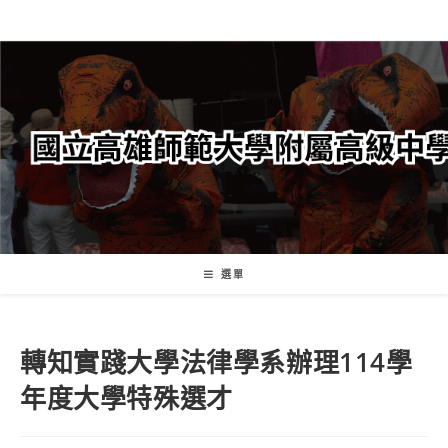
跳
轉
至
主
要
內
容
選單
轉知實踐大學法律學系辦理114學
年度大學特殊選才