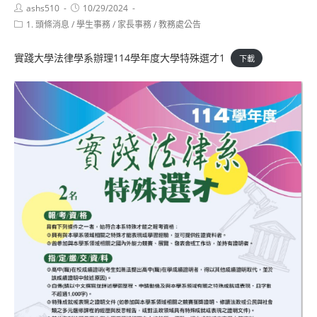
Post
Post
ashs510
10/29/2024
author:
published:
Post
1. 頭條消息
/
學生事務
/
家長事務
/
教務處公告
category:
實踐大學法律學系辦理114學年度大學特殊選才1
下載