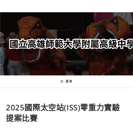
跳
轉
至
主
要
內
容
選單
2025國際太空站(ISS)零重力實驗
提案比賽