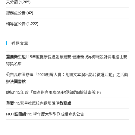
未分類
(1,285)
總務處公告
(42)
輔導室公告
(1,222)
近期文章
重要
衛生組
115年度健康促進創意競賽-健康新視界海報設計與電繪比賽
得獎名單
公告
高市圖辦理「2026朗聲大賞：朗讀文本演出影片徵選活動」之活動
辦法
圖書館
轉知115年 度「周產期高風險孕產婦追蹤關懷計畫說明」
重要
115繁星推薦校內選填說明
教務處
HOT
註冊組
115 學年度大學學測成績查詢公告