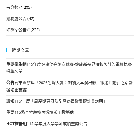
未分類
(1,285)
總務處公告
(42)
輔導室公告
(1,222)
近期文章
重要
衛生組
115年度健康促進創意競賽-健康新視界海報設計與電繪比賽
得獎名單
公告
高市圖辦理「2026朗聲大賞：朗讀文本演出影片徵選活動」之活動
辦法
圖書館
轉知115年 度「周產期高風險孕產婦追蹤關懷計畫說明」
重要
115繁星推薦校內選填說明
教務處
HOT
註冊組
115 學年度大學學測成績查詢公告