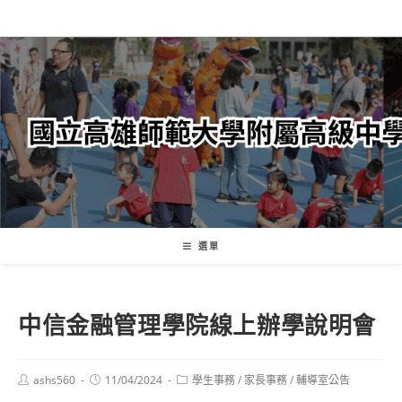
跳
轉
至
主
要
內
容
選單
中信金融管理學院線上辦學說明會
Post
Post
Post
ashs560
11/04/2024
學生事務
/
家長事務
/
輔導室公告
author:
published:
category: