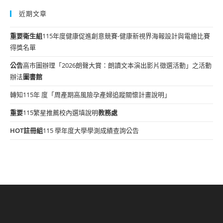
近期文章
重要
衛生組
115年度健康促進創意競賽-健康新視界海報設計與電繪比賽
得獎名單
公告
高市圖辦理「2026朗聲大賞：朗讀文本演出影片徵選活動」之活動
辦法
圖書館
轉知115年 度「周產期高風險孕產婦追蹤關懷計畫說明」
重要
115繁星推薦校內選填說明
教務處
HOT
註冊組
115 學年度大學學測成績查詢公告