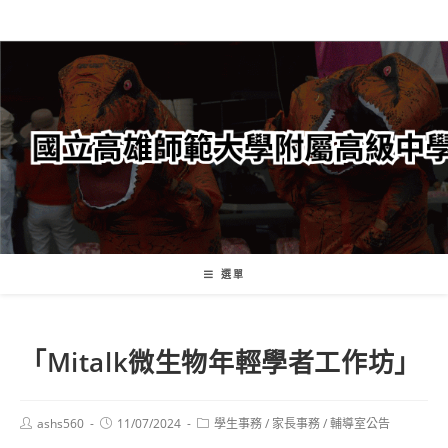
跳
轉
至
主
要
內
容
選單
「Mitalk微生物年輕學者工作坊」
Post
Post
Post
ashs560
11/07/2024
學生事務
/
家長事務
/
輔導室公告
author:
published:
category: