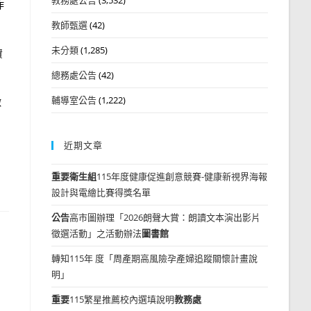
作
教師甄選
(42)
未分類
(1,285)
資
總務處公告
(42)
輔導室公告
(1,222)
做
近期文章
重要
衛生組
115年度健康促進創意競賽-健康新視界海報
設計與電繪比賽得獎名單
公告
高市圖辦理「2026朗聲大賞：朗讀文本演出影片
徵選活動」之活動辦法
圖書館
轉知115年 度「周產期高風險孕產婦追蹤關懷計畫說
明」
重要
115繁星推薦校內選填說明
教務處