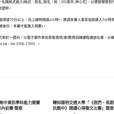
名稱格式進入(格式：校名_姓名，如：OO高中_林小花)，以便辦理簽到
數證明。
須達70分以上，且上線時間達2小時)，將請本署人事室協助匯入3小時
網身份，本署才能匯入時數)。
代表於一週內，以電子郵件來信索取貴校(會)教育訓練課程通過名單，以
tw，04-3706-1705）。
年度高中資訊學科能力競賽
轉知陽明交通大學「《我們，長期
校內初賽 簡章
抗戰中》閱讀心得徵文比賽」簡章