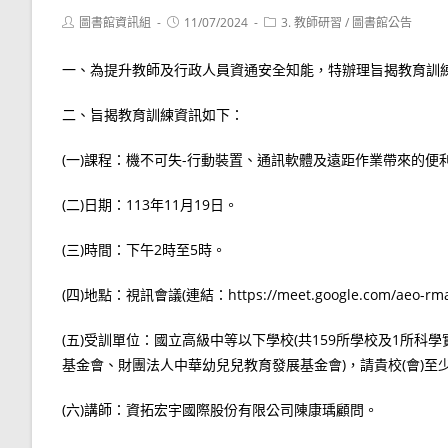
Post
Post
Post
圖書館資訊組
11/07/2024
3. 教師研習
/
圖書館公告
author:
published:
category:
一、為提升教師及行政人員資通安全知能，特辦理旨揭教育訓
二、旨揭教育訓練資訊如下：
(一)課程：機不可失-行動裝置、通訊軟體及遠距作業帶來的便
(二)日期：113年11月19日。
(三)時間：下午2時至5時。
(四)地點：視訊會議(連結：https://meet.google.com/aeo-rma
(五)受訓單位：國立高級中等以下學校(共159所學校及1所科
基金會、財團法人中華幼兒兒教育發展基金會)，請貴校(會)至
(六)講師：資拓宏宇國際股份有限公司陳康瑀顧問。