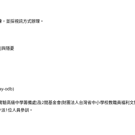
練，並採視訊方式辦理。
利與隱憂
y-odb)
學實驗高級中學籌備處)及2間基金會(財團法人台灣省中小學校教職員福利文
少派1位人員參訓。