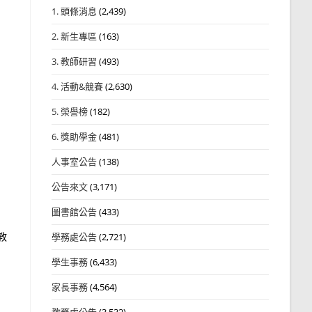
1. 頭條消息
(2,439)
2. 新生專區
(163)
3. 教師研習
(493)
4. 活動&競賽
(2,630)
5. 榮譽榜
(182)
6. 獎助學金
(481)
人事室公告
(138)
公告來文
(3,171)
圖書館公告
(433)
教
學務處公告
(2,721)
學生事務
(6,433)
家長事務
(4,564)
教務處公告
(3,532)