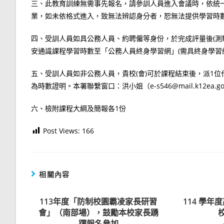
三、此教育訓練無需事先報名，請參訓人員進入會議時，依統一
業，如未依格式進入，致無法辨認身分者，恕無法提供學習時
四、受訓人員如具公務人員、約聘僱等身份，於完成評量後(測驗
安通識課程學習時數至「公務人員終身學習網」(需具終身學習
五、受訓人員如非公務人員，貴校(會)可於課程結束後，派1位
為時數證明。本署聯繫窗口：洪小姐（e-s546@mail.k12ea.gov.
六、檢附課程大綱及簡報各1份
Post Views:
166
相關內容
113年度「防制校園霸凌家長研習
114 學
會」（南部場），鼓勵本校家長踴
躍報名參加