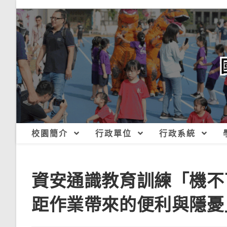
跳
轉
至
主
要
內
容
校園簡介
行政單位
行政系統
資安通識教育訓練「機不
距作業帶來的便利與隱憂