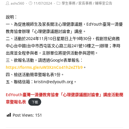
Post
Post
Post
ashs560
11/07/2024
學生事務
/
家長事務
/
輔導室公告
author:
published:
category:
說明：
一、為促進親師生及家長關注心理健康議題，EdYouth臺灣一滴優
教育協會辦理「心理健康議題討論會」講座。
二、活動於2024年11月10日星期日上午9時30分，假創世紀商務
中心台中館(台中市西屯區文心路三段241號10樓之⼀)辦理；準時
出席並全程參與者，主辦單位將提供活動參與證明。
三、欲報名活動，請透過Google表單報名：
https://forms.gle/uW3XznCo41h2eZTb9
。
四、檢送活動簡章暨報名表1份。
五、聯絡信箱：kristin@edyouth.org。
EdYouth臺灣一滴優教育協會「心理健康議題討論會」講座活動簡
章暨報名表
下載
Post Views:
151