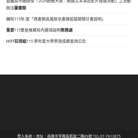
公告
高市圖辦理「2026朗聲大賞：朗讀文本演出影片徵選活動」之活動
辦法
圖書館
轉知115年 度「周產期高風險孕產婦追蹤關懷計畫說明」
重要
115繁星推薦校內選填說明
教務處
HOT
註冊組
115 學年度大學學測成績查詢公告
登入系統
| 地址：高雄市苓雅區凱旋二路89號 TEL:07-7613875