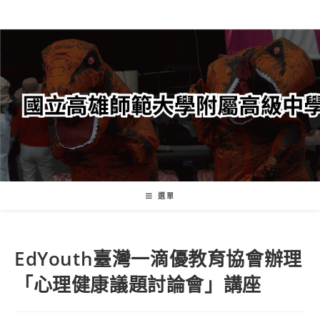
跳
轉
至
主
要
內
容
選單
EdYouth臺灣一滴優教育協會辦理
「心理健康議題討論會」講座