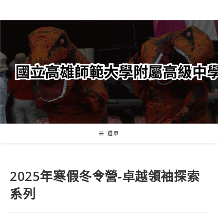
跳
轉
至
主
要
內
容
選單
2025年寒假冬令營-卓越領袖探索
系列