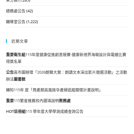
總務處公告
(42)
輔導室公告
(1,222)
近期文章
重要
衛生組
115年度健康促進創意競賽-健康新視界海報設計與電繪比賽
得獎名單
公告
高市圖辦理「2026朗聲大賞：朗讀文本演出影片徵選活動」之活動
辦法
圖書館
轉知115年 度「周產期高風險孕產婦追蹤關懷計畫說明」
重要
115繁星推薦校內選填說明
教務處
HOT
註冊組
115 學年度大學學測成績查詢公告