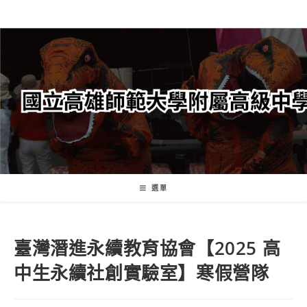
跳
轉
至
主
要
內
容
選單
臺灣潛進永續教育協會【2025 高
中生永續社創實驗室】寒假營隊