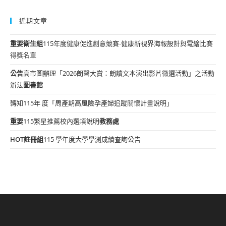
近期文章
重要
衛生組
115年度健康促進創意競賽-健康新視界海報設計與電繪比賽
得獎名單
公告
高市圖辦理「2026朗聲大賞：朗讀文本演出影片徵選活動」之活動
辦法
圖書館
轉知115年 度「周產期高風險孕產婦追蹤關懷計畫說明」
重要
115繁星推薦校內選填說明
教務處
HOT
註冊組
115 學年度大學學測成績查詢公告