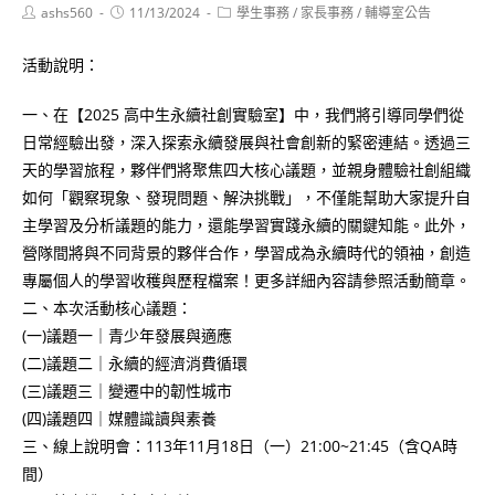
Post
Post
Post
ashs560
11/13/2024
學生事務
/
家長事務
/
輔導室公告
author:
published:
category:
活動說明：
一、在【2025 高中生永續社創實驗室】中，我們將引導同學們從
日常經驗出發，深入探索永續發展與社會創新的緊密連結。透過三
天的學習旅程，夥伴們將聚焦四大核心議題，並親身體驗社創組織
如何「觀察現象、發現問題、解決挑戰」，不僅能幫助大家提升自
主學習及分析議題的能力，還能學習實踐永續的關鍵知能。此外，
營隊間將與不同背景的夥伴合作，學習成為永續時代的領袖，創造
專屬個人的學習收穫與歷程檔案！更多詳細內容請參照活動簡章。
二、本次活動核心議題：
(一)議題一｜青少年發展與適應
(二)議題二｜永續的經濟消費循環
(三)議題三｜變遷中的韌性城市
(四)議題四｜媒體識讀與素養
三、線上說明會：113年11月18日（一）21:00~21:45（含QA時
間）