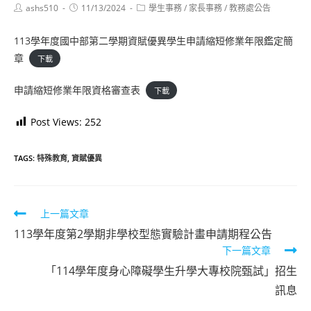
Post
Post
Post
ashs510
11/13/2024
學生事務
/
家長事務
/
教務處公告
author:
published:
category:
113學年度國中部第二學期資賦優異學生申請縮短修業年限鑑定簡
章
下載
申請縮短修業年限資格審查表
下載
Post Views:
252
TAGS:
特殊教育
,
資賦優異
Read
上一篇文章
more
113學年度第2學期非學校型態實驗計畫申請期程公告
下一篇文章
articles
「114學年度身心障礙學生升學大專校院甄試」招生
訊息