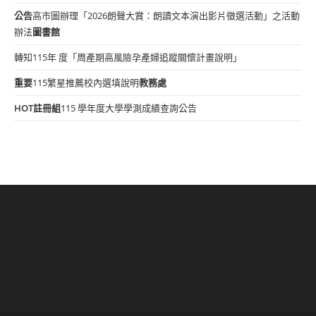
公告
高市圖辦理「2026朗聲大賞：朗讀文本演出影片徵選活動」之活動
辦法
圖書館
轉知115年 度「周產期高風險孕產婦追蹤關懷計畫說明」
重要
115繁星推薦校內選填說明
教務處
HOT
註冊組
115 學年度大學學測成績查詢公告