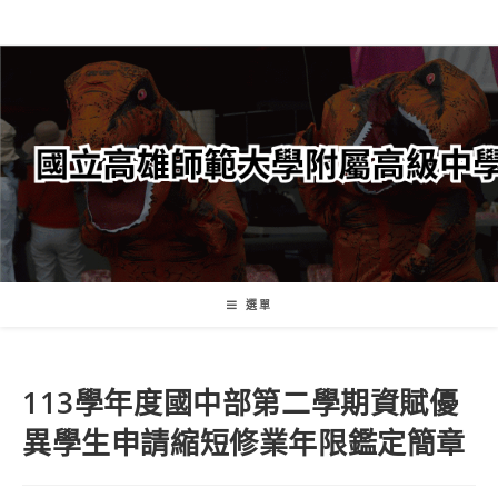
跳
轉
至
主
要
內
容
選單
113學年度國中部第二學期資賦優
異學生申請縮短修業年限鑑定簡章