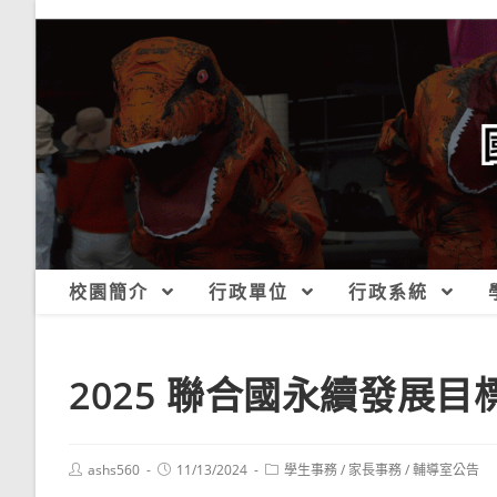
跳
轉
至
主
要
內
容
校園簡介
行政單位
行政系統
2025 聯合國永續發展目
Post
Post
Post
ashs560
11/13/2024
學生事務
/
家長事務
/
輔導室公告
author:
published:
category: