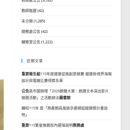
教師甄選
(42)
未分類
(1,285)
總務處公告
(42)
輔導室公告
(1,222)
近期文章
重要
衛生組
115年度健康促進創意競賽-健康新視界海報
設計與電繪比賽得獎名單
公告
高市圖辦理「2026朗聲大賞：朗讀文本演出影片
徵選活動」之活動辦法
圖書館
轉知115年 度「周產期高風險孕產婦追蹤關懷計畫說
明」
重要
115繁星推薦校內選填說明
教務處