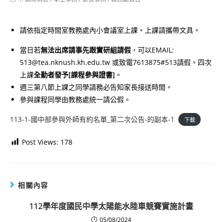
category:
請依指定時間室教務處內小會議室上課。上課請攜帶文具。
當日若
無法出席請事先跟實研組請假
，可以EMAIL:
513@tea.nknush.kh.edu.tw 或致電7613875#513請假。四次
上課
全勤者發予[課程參與證書]
。
週三第八節上課之同學請務必告知家長接送時間。
參與課程同學由教務處統一請公假。
113-1-國中部參與外師有約名單_第二次公告-的副本-1
下載
Post Views:
178
相關內容
112學年度國民中學太陽能水陸車競賽實施計畫
05/08/2024