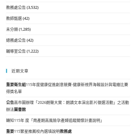
教務處公告
(3,532)
教師甄選
(42)
未分類
(1,285)
總務處公告
(42)
輔導室公告
(1,222)
近期文章
重要
衛生組
115年度健康促進創意競賽-健康新視界海報設計與電繪比賽
得獎名單
公告
高市圖辦理「2026朗聲大賞：朗讀文本演出影片徵選活動」之活動
辦法
圖書館
轉知115年 度「周產期高風險孕產婦追蹤關懷計畫說明」
重要
115繁星推薦校內選填說明
教務處