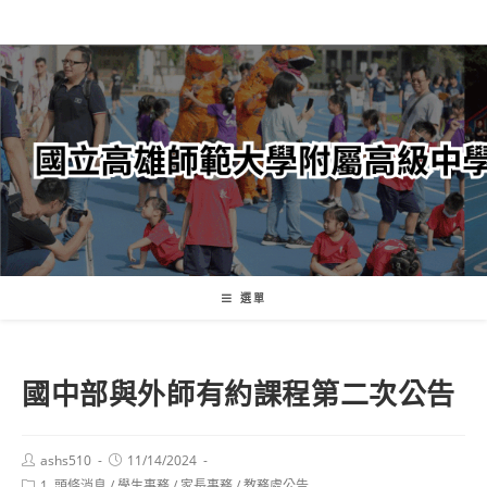
跳
轉
至
主
要
內
容
選單
國中部與外師有約課程第二次公告
Post
Post
ashs510
11/14/2024
author:
published:
Post
1. 頭條消息
/
學生事務
/
家長事務
/
教務處公告