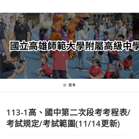
跳
轉
至
主
要
內
容
選單
113-1高、國中第二次段考考程表/
考試規定/考試範圍(11/14更新)