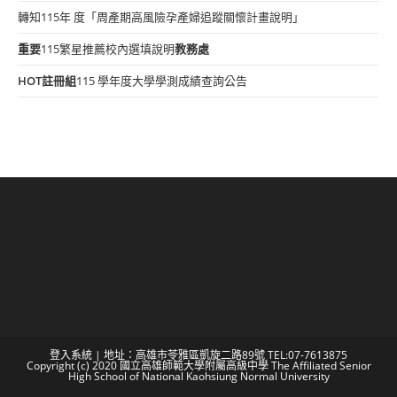
轉知115年 度「周產期高風險孕產婦追蹤關懷計畫說明」
重要
115繁星推薦校內選填說明
教務處
HOT
註冊組
115 學年度大學學測成績查詢公告
登入系統
| 地址：高雄市苓雅區凱旋二路89號 TEL:07-7613875
Copyright (c) 2020 國立高雄師範大學附屬高級中學 The Affiliated Senior
High School of National Kaohsiung Normal University