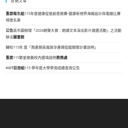
近期文章
重要
衛生組
115年度健康促進創意競賽-健康新視界海報設計與電繪比賽
得獎名單
公告
高市圖辦理「2026朗聲大賞：朗讀文本演出影片徵選活動」之活動
辦法
圖書館
轉知115年 度「周產期高風險孕產婦追蹤關懷計畫說明」
重要
115繁星推薦校內選填說明
教務處
HOT
註冊組
115 學年度大學學測成績查詢公告