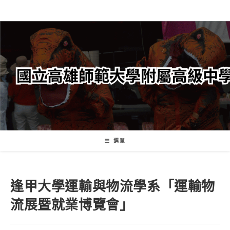
跳
轉
至
主
要
內
容
選單
逢甲大學運輸與物流學系「運輸物
流展暨就業博覽會」