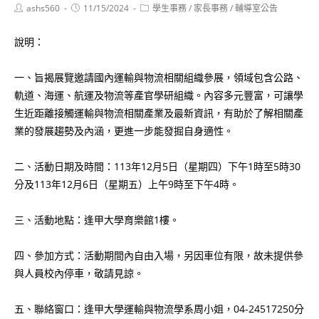
Post
Post
Post
ashs560
11/15/2024
學生事務
/
家長事務
/
輔導室公告
author:
published:
category:
說明：
一、旨揭展覽邀請國內運輸與物流相關組織參展，領域包含公路、
軌道、海運、航運及物流等產官學研組織。內容多元豐富，可讓學
生近距離接觸運輸與物流相關產業及最新資訊，有助於了解相關產
業的發展趨勢及內涵，更進一步能發掘自身適性。
二、活動日期及時間：113年12月5日（星期四）下午1時至5時30
分及113年12月6日（星期五）上午9時至下午4時。
三、活動地點：逢甲大學育樂館1樓。
四、參加方式：活動期間內自由入場，另因車位有限，故未提供參
與人員校內停車，敬請見諒。
五、聯絡窗口：逢甲大學運輸與物流學系周小姐，04-24517250分