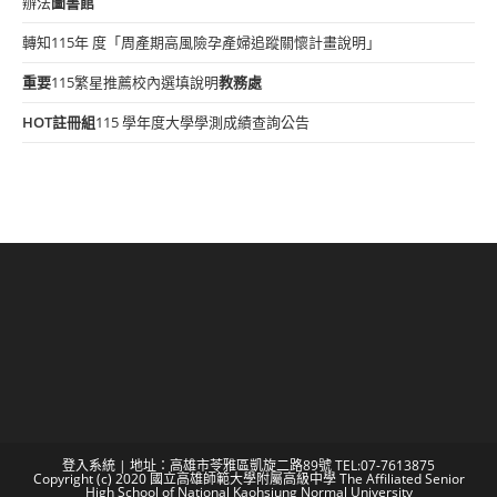
辦法
圖書館
轉知115年 度「周產期高風險孕產婦追蹤關懷計畫說明」
重要
115繁星推薦校內選填說明
教務處
HOT
註冊組
115 學年度大學學測成績查詢公告
登入系統
| 地址：高雄市苓雅區凱旋二路89號 TEL:07-7613875
Copyright (c) 2020 國立高雄師範大學附屬高級中學 The Affiliated Senior
High School of National Kaohsiung Normal University