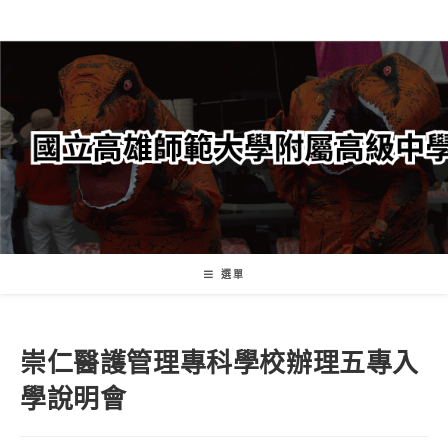
跳
轉
至
主
要
內
容
選單
崇仁醫護管理專科學校辦理五專入
學說明會