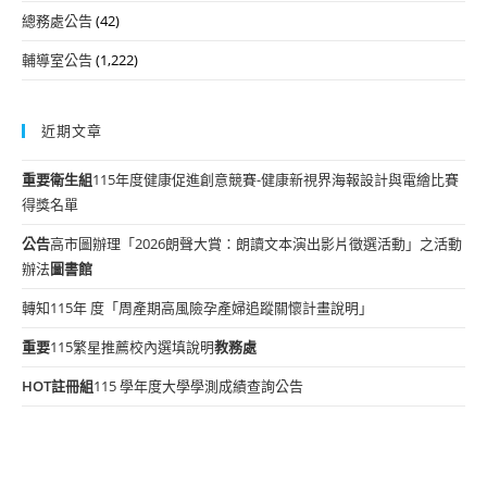
總務處公告
(42)
輔導室公告
(1,222)
近期文章
重要
衛生組
115年度健康促進創意競賽-健康新視界海報設計與電繪比賽
得獎名單
公告
高市圖辦理「2026朗聲大賞：朗讀文本演出影片徵選活動」之活動
辦法
圖書館
轉知115年 度「周產期高風險孕產婦追蹤關懷計畫說明」
重要
115繁星推薦校內選填說明
教務處
HOT
註冊組
115 學年度大學學測成績查詢公告