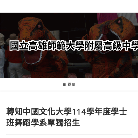
跳
轉
至
主
要
內
容
選單
轉知中國文化大學114學年度學士
班舞蹈學系單獨招生