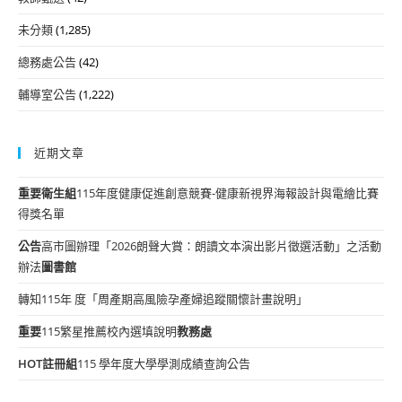
未分類
(1,285)
總務處公告
(42)
輔導室公告
(1,222)
近期文章
重要
衛生組
115年度健康促進創意競賽-健康新視界海報設計與電繪比賽
得獎名單
公告
高市圖辦理「2026朗聲大賞：朗讀文本演出影片徵選活動」之活動
辦法
圖書館
轉知115年 度「周產期高風險孕產婦追蹤關懷計畫說明」
重要
115繁星推薦校內選填說明
教務處
HOT
註冊組
115 學年度大學學測成績查詢公告