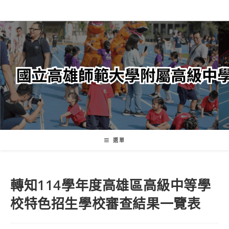
跳
轉
至
主
要
內
容
選單
轉知114學年度高雄區高級中等學
校特色招生學校審查結果一覽表