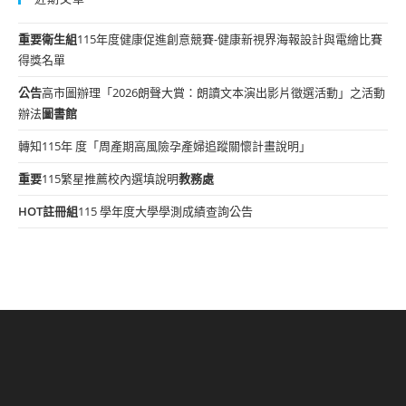
重要
衛生組
115年度健康促進創意競賽-健康新視界海報設計與電繪比賽
得獎名單
公告
高市圖辦理「2026朗聲大賞：朗讀文本演出影片徵選活動」之活動
辦法
圖書館
轉知115年 度「周產期高風險孕產婦追蹤關懷計畫說明」
重要
115繁星推薦校內選填說明
教務處
HOT
註冊組
115 學年度大學學測成績查詢公告