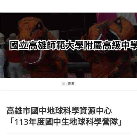
跳
轉
至
主
要
內
容
選單
高雄市國中地球科學資源中心
「113年度國中生地球科學營隊」