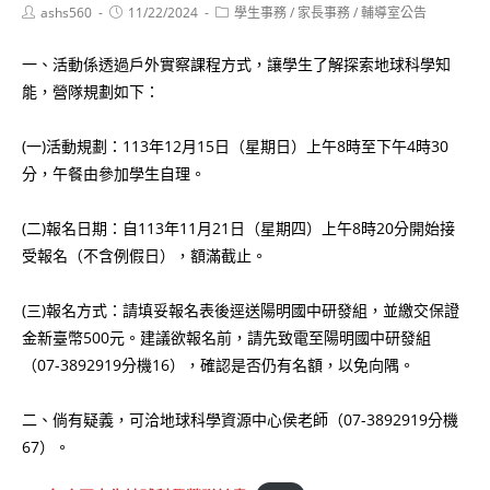
Post
Post
Post
ashs560
11/22/2024
學生事務
/
家長事務
/
輔導室公告
author:
published:
category:
一、活動係透過戶外實察課程方式，讓學生了解探索地球科學知
能，營隊規劃如下：
(一)活動規劃：113年12月15日（星期日）上午8時至下午4時30
分，午餐由參加學生自理。
(二)報名日期：自113年11月21日（星期四）上午8時20分開始接
受報名（不含例假日），額滿截止。
(三)報名方式：請填妥報名表後逕送陽明國中研發組，並繳交保證
金新臺幣500元。建議欲報名前，請先致電至陽明國中研發組
（07-3892919分機16），確認是否仍有名額，以免向隅。
二、倘有疑義，可洽地球科學資源中心侯老師（07-3892919分機
67）。