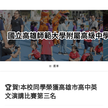
跳
轉
至
主
要
內
容
選單
🏆賀!本校同學榮獲高雄市高中英
文演講比賽第三名