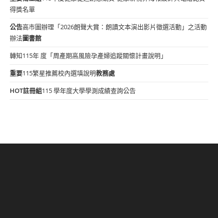
得獎名單
公告
高市圖辦理「2026朗聲大賞：朗讀文本演出影片徵選活動」之活動
辦法
圖書館
轉知115年 度「周產期高風險孕產婦追蹤關懷計畫說明」
重要
115繁星推薦校內選填說明
教務處
HOT
註冊組
115 學年度大學學測成績查詢公告