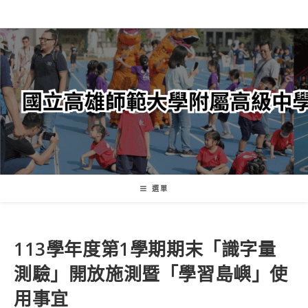
跳
轉
至
主
要
內
容
選單
113學年度第1學期期末「識字量
測驗」開放施測暨「學習島嶼」使
用事宜