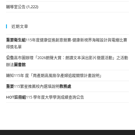
輔導室公告
(1,222)
近期文章
重要
衛生組
115年度健康促進創意競賽-健康新視界海報設計與電繪比賽
得獎名單
公告
高市圖辦理「2026朗聲大賞：朗讀文本演出影片徵選活動」之活動
辦法
圖書館
轉知115年 度「周產期高風險孕產婦追蹤關懷計畫說明」
重要
115繁星推薦校內選填說明
教務處
HOT
註冊組
115 學年度大學學測成績查詢公告