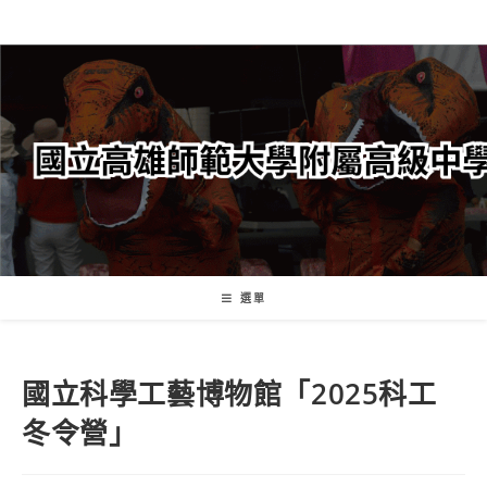
跳
轉
至
主
要
內
容
選單
國立科學工藝博物館「2025科工
冬令營」