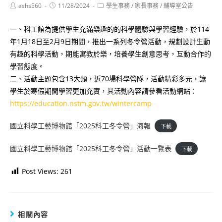
Post
Post
Post
ashs560
11/28/2024
學生事務
/
家長事務
/
輔導室公告
author:
published:
category:
一、科工館為提供學生充滿樂趣的的科學體驗與學習經驗，於114
年1月18日至2月9日期間，推出一系列冬令營活動，規劃設計生動
有趣的科學活動，期能寓教於樂，培養學生創意思考，互動合作的
學習態度。
二、活動主題包含13大類，近70場科學營隊，活動精彩多元，讓
學生於寒假期間學習更加充實，其活動內容請參看活動網站：
https://education.nstm.gov.tw/wintercamp
國立科學工藝博物館「2025科工冬令營」海報
下載
國立科學工藝博物館「2025科工冬令營」活動一覽表
下載
Post Views:
261
相關內容