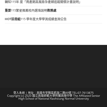
轉知115年 度「周產期高風險孕產婦追蹤關懷計畫說明」
重要
115繁星推薦校內選填說明
教務處
HOT
註冊組
115 學年度大學學測成績查詢公告
登入系統
| 地址：高雄市苓雅區凱旋二路89號 TEL:07-7613875
Copyright (c) 2020 國立高雄師範大學附屬高級中學 The Affiliated Senior
High School of National Kaohsiung Normal University