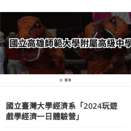
跳
轉
至
主
要
內
容
選單
國立臺灣大學經濟系「2024玩遊
戲學經濟一日體驗營」