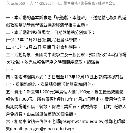
Post
Post
Post
ashs560
11/28/2024
學生事務
/
家長事務
/
輔導室公告
author:
published:
category:
一、本活動的基本訴求是「玩遊戲、學經濟」，透過精心設計的遊
戲教案幫助學員學習並探索經濟學相關主題。
二、本活動辦理2個場次，日期與地點分別如下：
(一)113年12月21日(星期六)社會科學院。
(二)113年12月22日(星期日)社會科學院。
三、活動對象：全國高中職學生及一般民眾，預計招收144名(每場
次72名)。依完成報名程序之時間順序錄取，額滿為
止。
四、報名時間與方式：即日起至113年12月13日止(額滿將提前截
止)，採網路報名，詳情請參閱活動簡章(如附件)。
五、費用：新臺幣1,200元(早鳥個人價1,100元、舊生優惠或團體
報名價1,000元，所有優惠均到113年11月24日截止)，費用包含活
動期間場地租借、餐飲、保險、講師費、教材費等。【註】低收入
戶免繳費，由主辦單位補助20個名額。
六、相關事宜請來信與王老師(josephw@ntu.edu.tw)或鄭老師聯
繫(email: pcroger@g.ncu.edu.tw)。