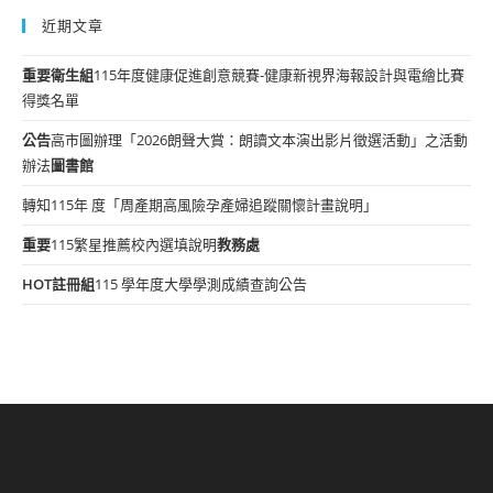
近期文章
重要
衛生組
115年度健康促進創意競賽-健康新視界海報設計與電繪比賽
得獎名單
公告
高市圖辦理「2026朗聲大賞：朗讀文本演出影片徵選活動」之活動
辦法
圖書館
轉知115年 度「周產期高風險孕產婦追蹤關懷計畫說明」
重要
115繁星推薦校內選填說明
教務處
HOT
註冊組
115 學年度大學學測成績查詢公告