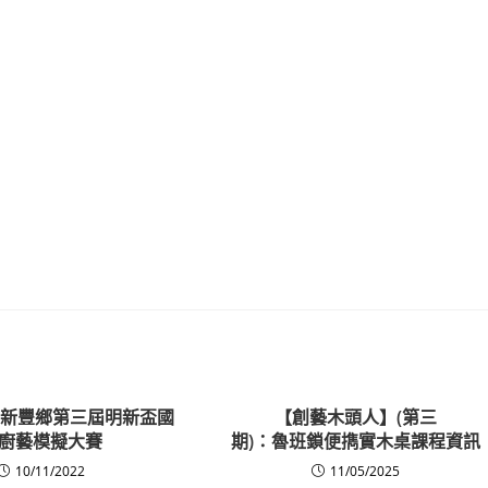
竹縣新豐鄉第三屆明新盃國
【創藝木頭人】(第三
廚藝模擬大賽
期)：魯班鎖便擕實木桌課程資訊
10/11/2022
11/05/2025