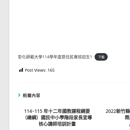
彰化師範大學114學年度原住民專班招生1
下載
Post Views:
165
相關內容
114~115 年十二年國教課程綱要
2022新
（總綱）國民中小學階段家長宣導
際
核心講師培訓計畫