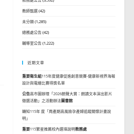
教師甄選
(42)
未分類
(1,285)
總務處公告
(42)
輔導室公告
(1,222)
近期文章
重要
衛生組
115年度健康促進創意競賽-健康新視界海報
設計與電繪比賽得獎名單
公告
高市圖辦理「2026朗聲大賞：朗讀文本演出影片
徵選活動」之活動辦法
圖書館
轉知115年 度「周產期高風險孕產婦追蹤關懷計畫說
明」
重要
115繁星推薦校內選填說明
教務處