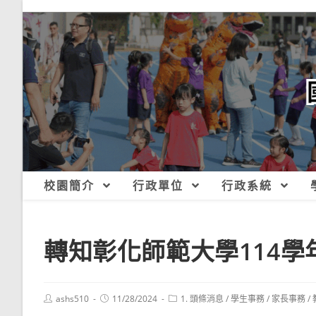
跳
轉
至
主
要
內
容
校園簡介
行政單位
行政系統
轉知彰化師範大學114
Post
Post
Post
ashs510
11/28/2024
1. 頭條消息
/
學生事務
/
家長事務
/
author:
published:
category: