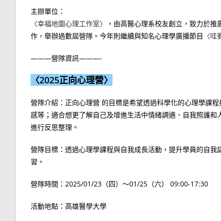
主辦單位：
〈幸福地圖心理工作室〉
，由高醫心理系校友創立，致力於推
作，舉辦過數屆營隊。今年則繼續與知名心理學廣播節目
〈哇
———營隊資訊———-
〈2025正向心理營〉
營隊介紹：正向心理營 的目標是希望透過科學化的心理學課
感等；適合想更了解自己及增進生活中情緒調適、自我照護和
進行反思整理。
營隊目標：透過心理學課程與自我成長活動，提升學員的自我
習。
營隊時間：2025/01/23（四）～01/25（六） 09:00-17:30
活動地點：高雄醫學大學