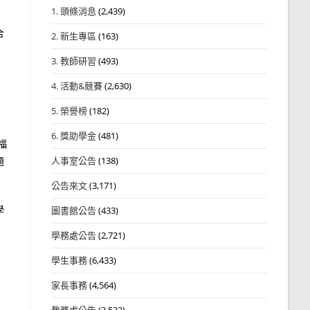
1. 頭條消息
(2,439)
合
2. 新生專區
(163)
3. 教師研習
(493)
4. 活動&競賽
(2,630)
5. 榮譽榜
(182)
6. 獎助學金
(481)
福
題
人事室公告
(138)
公告來文
(3,171)
學
圖書館公告
(433)
學務處公告
(2,721)
學生事務
(6,433)
家長事務
(4,564)
教務處公告
(3,532)