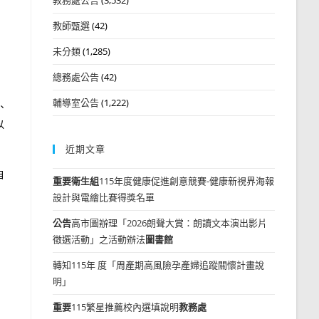
教師甄選
(42)
未分類
(1,285)
總務處公告
(42)
輔導室公告
(1,222)
、
以
近期文章
自
重要
衛生組
115年度健康促進創意競賽-健康新視界海報
設計與電繪比賽得獎名單
公告
高市圖辦理「2026朗聲大賞：朗讀文本演出影片
徵選活動」之活動辦法
圖書館
轉知115年 度「周產期高風險孕產婦追蹤關懷計畫說
明」
重要
115繁星推薦校內選填說明
教務處