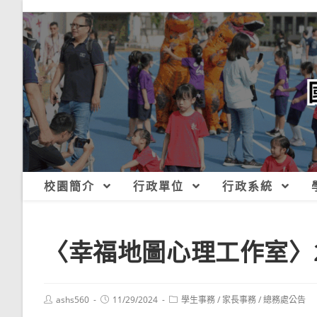
跳
轉
至
主
要
內
容
校園簡介
行政單位
行政系統
〈幸福地圖心理工作室〉2
Post
Post
Post
ashs560
11/29/2024
學生事務
/
家長事務
/
總務處公告
author:
published:
category: