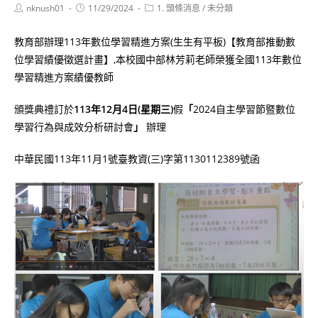
Post
Post
Post
nknush01
11/29/2024
1. 頭條消息
/
未分類
author:
published:
category:
教育部辦理113年數位學習精進方案(生生有平板)【教育部推動數
位學習績優徵選計畫】,本校國中部林芳莉老師榮獲全國113年數位
學習精進方案績優教師
頒獎典禮訂於
113年12月4日(星期三)
假
「
2024自主學習節暨數位
學習行為與成效分析研討會
」
辦理
中華民國113年11月1號臺教資(三)字第1130112389號函