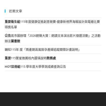
近期文章
重要
衛生組
115年度健康促進創意競賽-健康新視界海報設計與電繪比賽
得獎名單
公告
高市圖辦理「2026朗聲大賞：朗讀文本演出影片徵選活動」之活動
辦法
圖書館
轉知115年 度「周產期高風險孕產婦追蹤關懷計畫說明」
重要
115繁星推薦校內選填說明
教務處
HOT
註冊組
115 學年度大學學測成績查詢公告