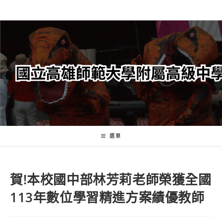
跳
轉
至
主
要
內
容
選單
賀!本校國中部林芳莉老師榮獲全國
113年數位學習精進方案績優教師