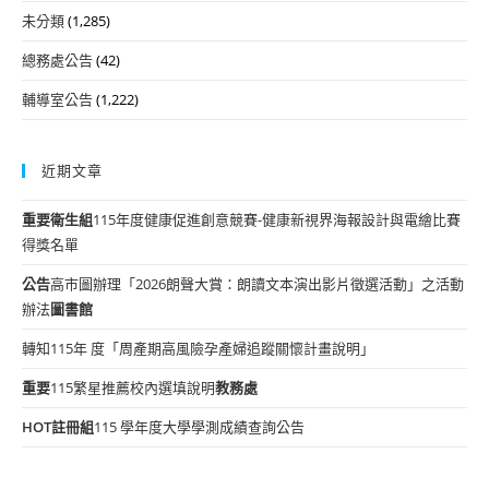
未分類
(1,285)
總務處公告
(42)
輔導室公告
(1,222)
近期文章
重要
衛生組
115年度健康促進創意競賽-健康新視界海報設計與電繪比賽
得獎名單
公告
高市圖辦理「2026朗聲大賞：朗讀文本演出影片徵選活動」之活動
辦法
圖書館
轉知115年 度「周產期高風險孕產婦追蹤關懷計畫說明」
重要
115繁星推薦校內選填說明
教務處
HOT
註冊組
115 學年度大學學測成績查詢公告