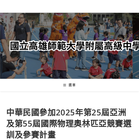
跳
轉
至
主
要
內
容
選單
中華民國參加2025年第25屆亞洲
及第55屆國際物理奧林匹亞競賽選
訓及參賽計畫