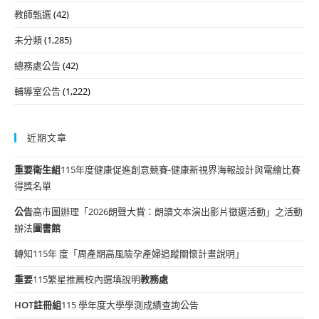
教師甄選
(42)
未分類
(1,285)
總務處公告
(42)
輔導室公告
(1,222)
近期文章
重要
衛生組
115年度健康促進創意競賽-健康新視界海報設計與電繪比賽
得獎名單
公告
高市圖辦理「2026朗聲大賞：朗讀文本演出影片徵選活動」之活動
辦法
圖書館
轉知115年 度「周產期高風險孕產婦追蹤關懷計畫說明」
重要
115繁星推薦校內選填說明
教務處
HOT
註冊組
115 學年度大學學測成績查詢公告