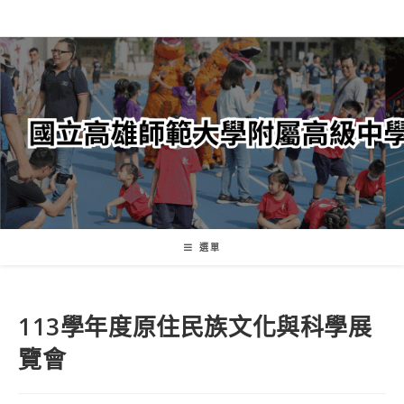
跳
轉
至
主
要
內
容
選單
113學年度原住民族文化與科學展
覽會